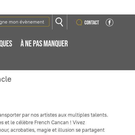
igne mon évènement
Contact
IQUES
À NE PAS MANQUER
acle
nsporter par nos artistes aux multiples talents.
s et le célèbre French Cancan ! Vivez
ur, acrobaties, magie et illusion se partagent