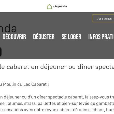
›
Agenda
Je rense
nda
DÉCOUVRIR
DÉGUSTER
SE LOGER
INFOS PRAT
9
le cabaret en déjeuner ou dîner spect
 Moulin du Lac Cabaret !
n déjeuner ou d'un dîner spectacle cabaret, laissez-vous tra
 : plumes, strass, paillettes et bien-sûr levée de gambette
s sensations avec notre revue cabaret où danse, chant, humo