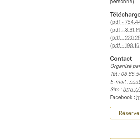
personne)
Télécharg
(pdf - 754.4
(pdf - 3.31 
(pdf - 220.2
(pdf - 198.1
Contact
Organisé par
Tél :
03 85 5
E-mail :
con
Site :
http:/
Facebook :
h
Réserver