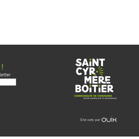
 !
etter
Site web par