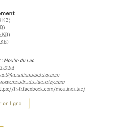
ement
4 KB)
MB)
5 KB)
6 KB)
 : Moulin du Lac
0 21 54
tact@moulindulactrivy.com
/www.moulin-du-lac-trivy.com
ttps://fr-fr.facebook.com/moulindulac/
 en ligne