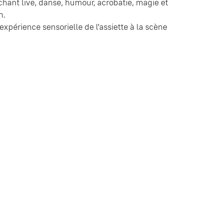
chant live, danse, humour, acrobatie, magie et
n.
xpérience sensorielle de l'assiette à la scène