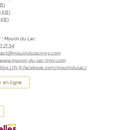
MB)
5 KB)
6 KB)
 : Moulin du Lac
0 21 54
tact@moulindulactrivy.com
/www.moulin-du-lac-trivy.com
ttps://fr-fr.facebook.com/moulindulac/
 en ligne