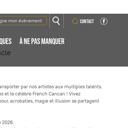
igne mon évènement
Contact
IQUES
À NE PAS MANQUER
acle
nsporter par nos artistes aux multiples talents.
s et le célèbre French Cancan ! Vivez
ur, acrobaties, magie et illusion se partagent
e 2026.