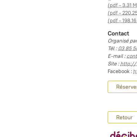
(pdf - 3.31 
(pdf - 220.2
(pdf - 198.1
Contact
Organisé par
Tél :
03 85 5
E-mail :
con
Site :
http:/
Facebook :
h
Réserver
Retour