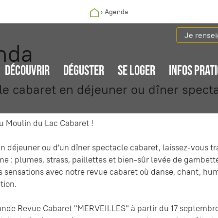
›
Agenda
Je rense
nda
DÉCOUVRIR
DÉGUSTER
SE LOGER
INFOS PRAT
le cabaret en déjeuner ou dîner spect
 Moulin du Lac Cabaret !
n déjeuner ou d'un dîner spectacle cabaret, laissez-vous tra
 : plumes, strass, paillettes et bien-sûr levée de gambette
s sensations avec notre revue cabaret où danse, chant, humo
tion.
ande Revue Cabaret "MERVEILLES" à partir du 17 septembr