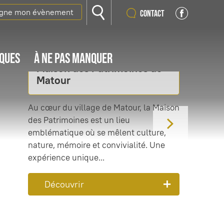
igne mon évènement
Contact
IQUES
À NE PAS MANQUER
Maison des Patrimoines de
Matour
Au cœur du village de Matour, la Maison
des Patrimoines est un lieu
emblématique où se mêlent culture,
nature, mémoire et convivialité. Une
expérience unique...
Découvrir