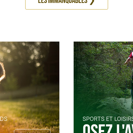
Les immanquables ❯
NDS
SPORTS ET LOISIR
OSEZ L'