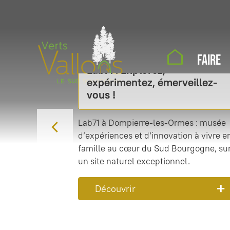
FAIRE
Lab71 : Explorez,
C
D
E
expérimentez, émerveillez-
l
i
n
vous !
i
s
d
c
p
o
Lab71 à Dompierre-les-Ormes : musée
k
l
f
t
d’expériences et d’innovation à vivre e
a
s
o
famille au cœur du Sud Bourgogne, su
y
l
s
un site naturel exceptionnel.
k
i
i
i
n
d
Découvrir
p
g
e
s
s
r
l
l
c
i