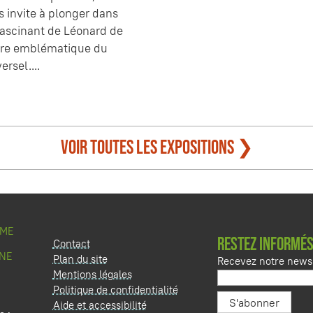
s invite à plonger dans
 fascinant de Léonard de
gure emblématique du
ersel....
Voir toutes les expositions ❯
SME
RESTEZ INFORMÉS
Contact
NE
Plan du site
Recevez notre newsl
Mentions légales
Politique de confidentialité
Aide et accessibilité