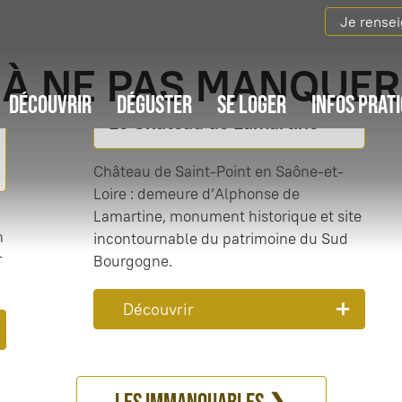
Je rense
À NE PAS MANQUER
DÉCOUVRIR
DÉGUSTER
SE LOGER
INFOS PRAT
Le Château de Lamartine
Château de Saint-Point en Saône-et-
Loire : demeure d’Alphonse de
Lamartine, monument historique et site
n
incontournable du patrimoine du Sud
r
Bourgogne.
Découvrir