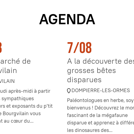
AGENDA
8
7/08
marché de
A la découverte de
ilain
grosses bêtes
disparues
ILAIN
DOMPIERRE-LES-ORMES
udi après-midi à partir
es sympathiques
Paléontologues en herbe, soy
rs et exposants du p'tit
bienvenus ! Découvrez le mo
 Bourgvilain vous
fascinant de la mégafaune
t au cœur du...
disparue et apprenez à différ
les dinosaures des...