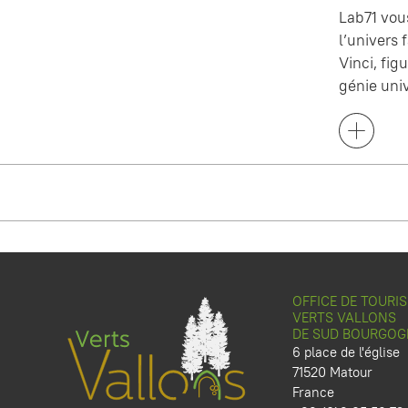
Lab71 vou
l’univers
Vinci, fi
génie univ
OFFICE DE TOURI
VERTS VALLONS
DE SUD BOURGOG
6 place de l'église
71520 Matour
France