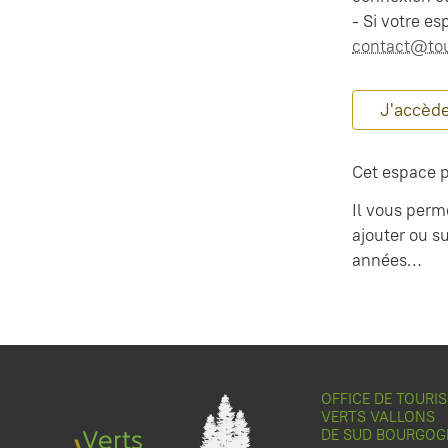
- Si votre e
contact@tou
J'accèd
Cet espace p
Il vous perm
ajouter ou s
années…
OFFICE DE TOURI
VERTS VALLONS
DE SUD BOURGOG