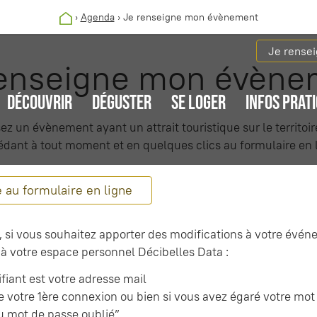
›
Agenda
›
Je renseigne mon évènement
Je rense
renseigne mon évène
DÉCOUVRIR
DÉGUSTER
SE LOGER
INFOS PRAT
ez un évènement ayant un attrait touristique sur le territoi
édant à tout moment et en quelques clics au formulaire en 
 au formulaire en ligne
 si vous souhaitez apporter des modifications à votre événe
à votre espace personnel Décibelles Data :
ifiant est votre adresse mail
 de votre 1ère connexion ou bien si vous avez égaré votre mot 
u mot de passe oublié”