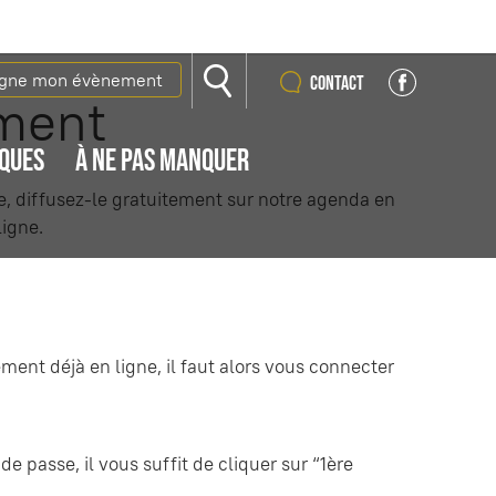
igne mon évènement
Contact
ment
IQUES
À NE PAS MANQUER
re, diffusez-le gratuitement sur notre agenda en
ligne.
ment déjà en ligne, il faut alors vous connecter
de passe, il vous suffit de cliquer sur “1ère