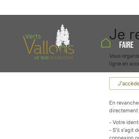
Je 
FAIRE
Vous organis
ligne en acc
J'accède
En revanche,
directement 
- Votre ident
- S’il s’agit
connexion o