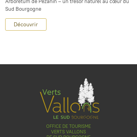
Arboretum de Pézanin – un trésor naturel au cœur du
Sud Bourgogne
Découvrir
OFFICE DE TOURISME
VERTS VALLONS