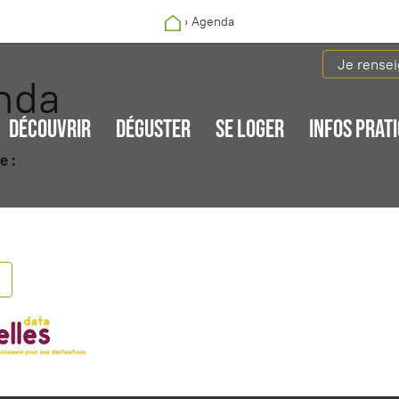
›
Agenda
Je rense
nda
DÉCOUVRIR
DÉGUSTER
SE LOGER
INFOS PRAT
e :