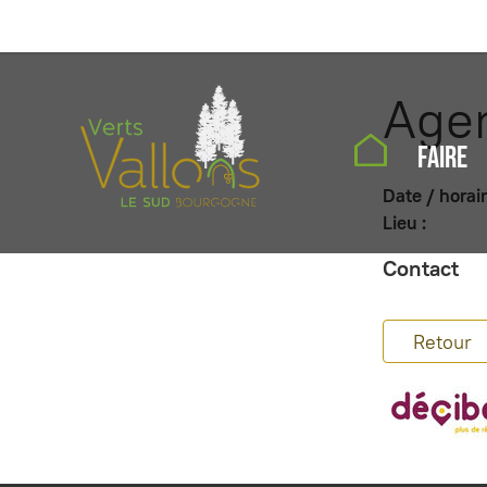
Age
FAIRE
Date / horair
Lieu :
Contact
Retour