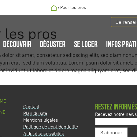
›
Pour les pros
Je rense
 les pros
DÉCOUVRIR
DÉGUSTER
SE LOGER
INFOS PRAT
dolor sit amet, consetetur sadipscing elitr, sed diam nonu
am erat, sed diam voluptua. Lorem ipsum dolor sit amet, c
r invidunt ut labore et dolore magna aliquyam erat, sed d
SME
RESTEZ INFORMÉS
Contact
NE
Plan du site
Recevez notre newsl
Mentions légales
Politique de confidentialité
Aide et accessibilité