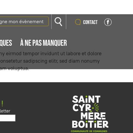
igne mon évènement
Contact
IQUES
À NE PAS MANQUER
my eirmod tempor invidunt ut labore et dolore
onsetetur sadipscing elitr, sed diam nonumy
iam voluptua.
 !
etter