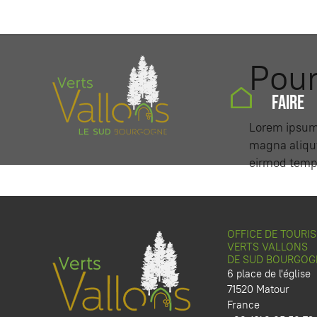
Pour
FAIRE
Lorem ipsum 
magna aliquy
eirmod tempo
OFFICE DE TOURI
VERTS VALLONS
DE SUD BOURGOG
6 place de l'église
71520 Matour
France